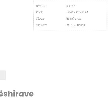
Brendi:
SHELLY
Kodi:
Shelly Pro 2PM
Stock
Në stok
Viewed
693 times
dëshirave