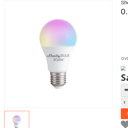
Sh
0
OV
S